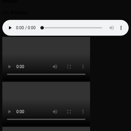
von
Reakton